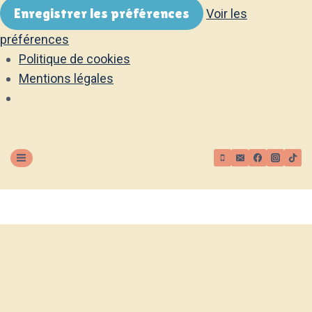
Enregistrer les préférences
Voir les
préférences
Politique de cookies
Mentions légales
Aller
au
contenu