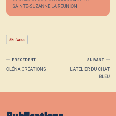
SAINTE-SUZANNE LA REUNION
Étiquettes
#
Enfance
de
la
publication :
Navigation
PRÉCÉDENT
SUIVANT
OLÉNA CRÉATIONS
L’ATELIER DU CHAT
BLEU
de
l’article