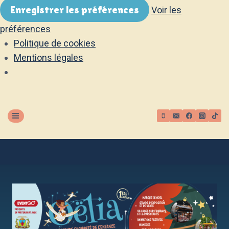
Enregistrer les préférences
Voir les
préférences
Politique de cookies
Mentions légales
Aller
au
contenu