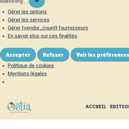
Marketing
Gérer les options
Gérer les services
Gérer {vendor_count} fournisseurs
En savoir plus sur ces finalités
Accepter
Refuser
Voir les préférence
Politique de cookies
Mentions légales
Aller
au
ACCUEIL
EDITIO
contenu