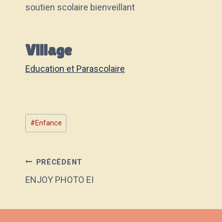
soutien scolaire bienveillant
Village
Education et Parascolaire
Étiquettes
#
Enfance
de
la
publication :
Navigation
PRÉCÉDENT
ENJOY PHOTO EI
de